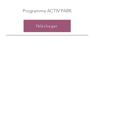
Programme ACTIV'PARK
Téléchager
Livret Equipe Mobile d'Expertise en
Réadaptation
Téléchager
Livret Hygiène des mains
Téléchager