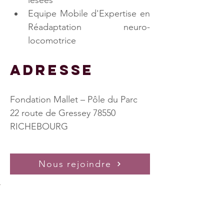
lésées
Equipe Mobile d'Expertise en 
Réadaptation neuro-
locomotrice
Adresse
Fondation Mallet – Pôle du Parc
22 route de Gressey 78550 
RICHEBOURG
Nous rejoindre
cours
Exosquelette
tion
21