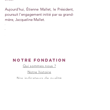
Aujourd'hui, Étienne Mallet, le Président,
poursuit l'engagement initié par sa grand-
mère, Jacqueline Mallet.
Visite
onne
de
LET
la
ements
Baronne
MALLET
au
on
nts
château
Notre fondation
des
teau
Mesnuls,
Qui sommes nous ?
pour
Notre histoire
urg
nuls
les
Nos indicateurs de qualité
fêtes
de
Nos partenaires
ement
fort
Noël.
nt
maury
A
Nous rejoindre
lines)
droite
Offres d'emplois
mademoiselle
embre
BLOTTIERE.
Candidature spontanée