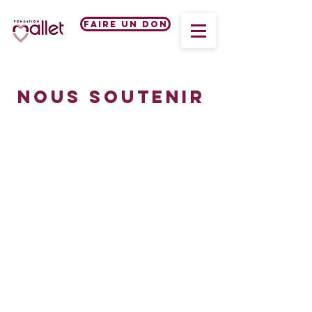
Faire un don
NOUS SOUTENIR
Faire un don, un
leg ou une
donation
Par vos dons, vous nous offrez la
possibilité de développer et mettre en
œuvre les projets innovants qui
améliorent le quotidien de nos
différents publics. Sport, culture,
éducation, aide à la communication et