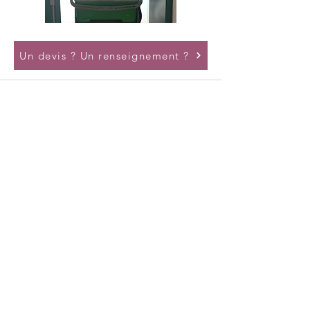
Un devis ? Un renseignement ?
Notre fondation
Qui sommes nous ?
Notre histoire
Nos indicateurs de qualité
Nos partenaires
Nous rejoindre
Offres d'emplois
Candidature spontanée
Vacation - Remplacement
Candidature de stage