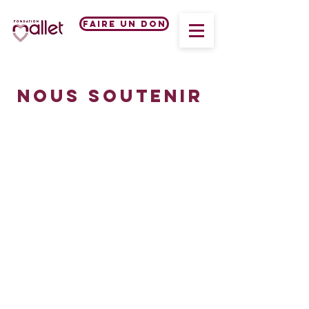
Faire un don
NOUS SOUTENIR
Faire appel à
notre ESAT
Les services de notre ESAT :
Entretie
n et création d’espace vert
:
Richebourg
(78550)
Sainte Mesme (78730)
Blanchisserie industrielle :
Sainte Mesme (78730)
Ménage et hygiène des locaux :