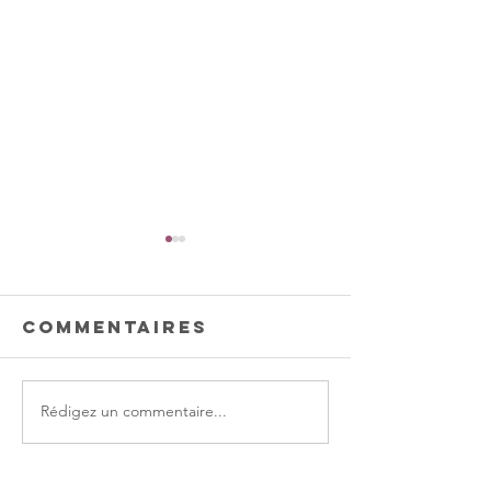
Commentaires
Rédigez un commentaire...
Little News
Little N
n°13
n°12