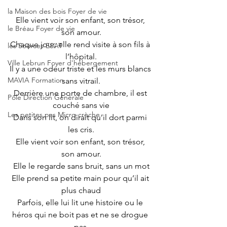
la Maison des bois Foyer de vie
Elle vient voir son enfant, son trésor, 
le Bréau Foyer de vie
son amour.
Chaque jour, elle rend visite à son fils à 
les Sources ESAT
l’hôpital.
Ville Lebrun Foyer d'hébergement
Il y a une odeur triste et les murs blancs 
MAVIA Formation
sans vitrail.
Derrière une porte de chambre, il est 
Pôle Direction Générale
couché sans vie
Les petites pas Micro-crèche
Dans son lit, on dirait qu’il dort parmi 
les cris.
Elle vient voir son enfant, son trésor, 
son amour.
Elle le regarde sans bruit, sans un mot
Elle prend sa petite main pour qu’il ait 
plus chaud
Parfois, elle lui lit une histoire ou le 
héros qui ne boit pas et ne se drogue 
pas.