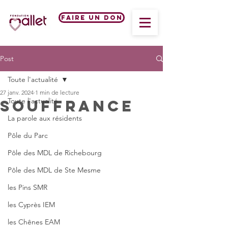
Faire un don
Post
Toute l'actualité
27 janv. 2024
1 min de lecture
Toute l'actualité
SOUFFRANCE
La parole aux résidents
Pôle du Parc
Pôle des MDL de Richebourg
Pôle des MDL de Ste Mesme
les Pins SMR
les Cyprès IEM
les Chênes EAM