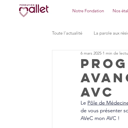
Notre Fondation
Nos étab
Toute l'actualité
La parole aux rési
6 mars 2025
1 min de lect
Pôle des MDL de Ste Mesme
Prog
AVan
la Maison des bois Foyer de vie
AVC
MAVIA Formation
Pôle Dire
Le 
Pôle de Médecine
de vous présenter s
AVeC mon AVC ! 