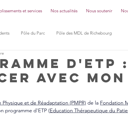
lissements et services
Nos actualités
Nous soutenir
Nou
dents
Pôle du Parc
Pôle des MDL de Richebourg
ure
les Pins SMR
les Cyprès IEM
les Chênes EAM
ramme d'ETP 
Cer AVeC mon
le Bréau Foyer de vie
les Sources ESAT
Ville Lebrun 
ction Générale
Les petites pas Micro-crèche
 Physique et de Réadaptation (PMPR)
 de la 
Fondation M
on programme d'ETP (
Education Thérapeutique du Patie