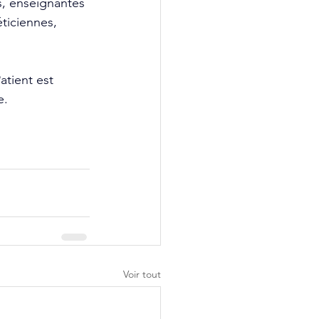
, enseignantes 
ticiennes, 
tient est 
e. 
Voir tout