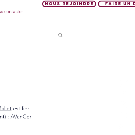
Nous rejoindre
Faire un 
s contacter
:
Foyer d'hébergement
allet
 est fier 
nt
) :
 AVanCer 