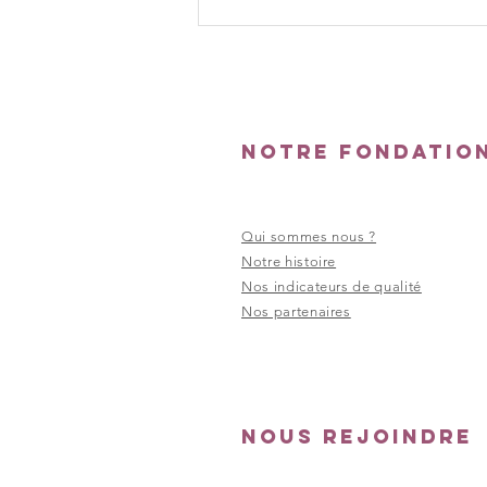
Une balade à
moto pour
découvrir
Paris
autrement
Notre fondatio
Qui sommes nous ?
Notre histoire
Nos indicateurs de qualité
Nos partenaires
Nous rejoindre