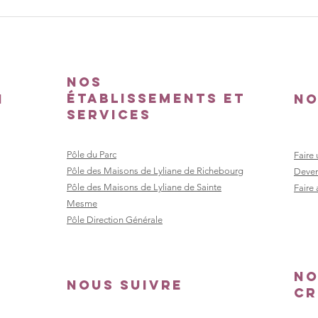
Les résidents
Le
de l'EAM Les
l'
Chênes vivent
Cy
une expérience
dé
Nos
inoubliable
le
établissements et
n
No
sur le circuit
d'
services
Beltoise
av
en
Pôle du Parc
Faire
Pôle des Maisons de Lyliane de Richebourg
Deven
Pôle des Maisons de Lyliane de Sainte
Faire
Mesme
Pôle Direction Générale
no
Nous suivre
cr