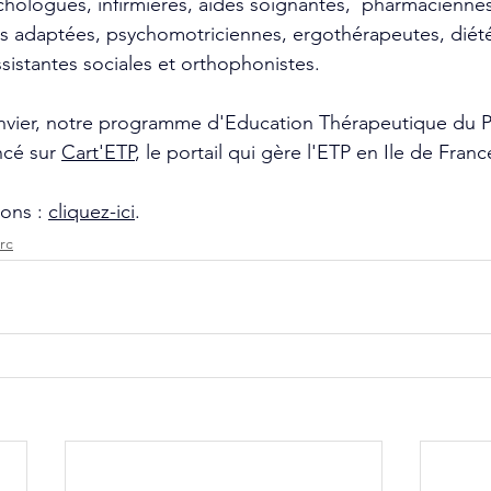
ologues, infirmières, aides soignantes,  pharmaciennes
es adaptées, psychomotriciennes, ergothérapeutes, diété
sistantes sociales et orthophonistes.
nvier, notre programme d'Education Thérapeutique du Pa
ncé sur 
Cart'ETP
, le portail qui gère l'ETP en Ile de Franc
ons : 
cliquez-ici
. 
rc