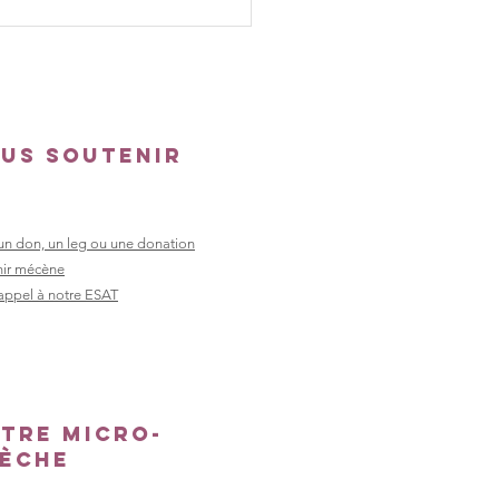
s élèves de
IEM Les
près
veloppent
ur esprit
us soutenir
entreprise
ec leur mini-
treprise
 un don, un leg ou une donation
ir mécène
 appel à notre ESAT
tre micro-
èche