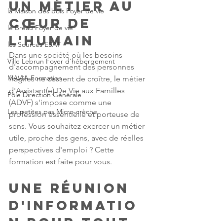
Un métier au 
la Maison des bois Foyer de vie
cœur de 
le Bréau Foyer de vie
l'humain
les Sources ESAT
Dans une société où les besoins 
Ville Lebrun Foyer d'hébergement
d'accompagnement des personnes 
MAVIA Formation
fragiles ne cessent de croître, le métier 
d'Assistant(e) De Vie aux Familles 
Pôle Direction Générale
(ADVF) s'impose comme une 
Les petites pas Micro-crèche
profession essentielle et porteuse de 
sens. Vous souhaitez exercer un métier 
utile, proche des gens, avec de réelles 
perspectives d'emploi ? Cette 
formation est faite pour vous.
Une réunion 
d'informatio