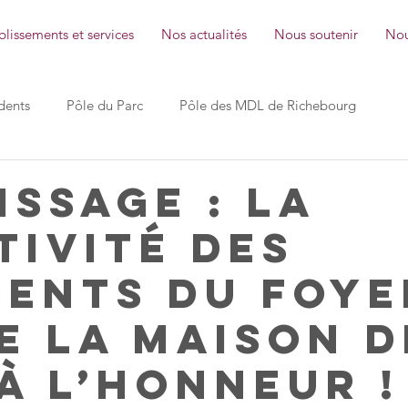
lissements et services
Nos actualités
Nous soutenir
Nou
dents
Pôle du Parc
Pôle des MDL de Richebourg
les Pins SMR
les Cyprès IEM
les Chênes EAM
issage : la
tivité des
le Bréau Foyer de vie
les Sources ESAT
Ville Lebrun 
dents du Foye
ie la Maison d
ction Générale
Les petites pas Micro-crèche
 à l’honneur !