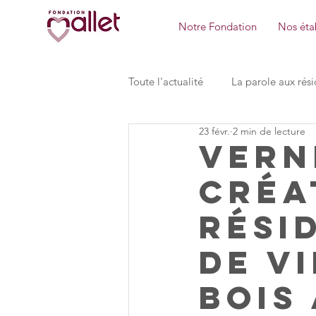
Notre Fondation
Nos étab
Toute l'actualité
La parole aux rési
23 févr.
2 min de lecture
Pôle des MDL de Ste Mesme
Vern
créa
la Maison des bois Foyer de vie
rési
de v
MAVIA Formation
Pôle Dire
bois