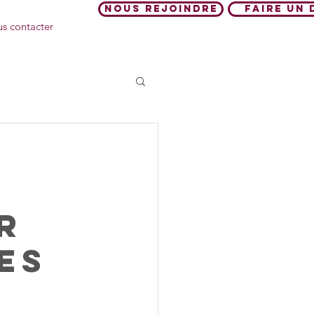
Nous rejoindre
Faire un 
s contacter
Foyer d'hébergement
r
es