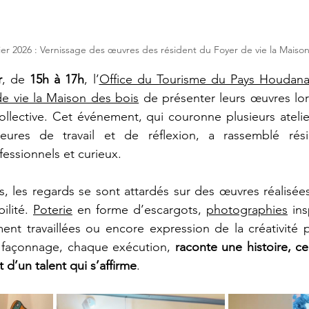
er 2026 : Vernissage des œuvres des résident du Foyer de vie la Maiso
r
, de 
15h à 17h
, l’
Office du Tourisme du Pays Houdana
e vie la Maison des bois
 de présenter leurs œuvres lo
ollective. Cet événement, qui couronne plusieurs ateliers
res de travail et de réflexion, a rassemblé réside
essionnels et curieux.
 les regards se sont attardés sur des œuvres réalisées
ilité. 
Poterie
 en forme d’escargots, 
photographies
 ins
ent travaillées ou encore expression de la créativité p
açonnage, chaque exécution, 
raconte une histoire, cel
 d’un talent qui s’affirme
. 