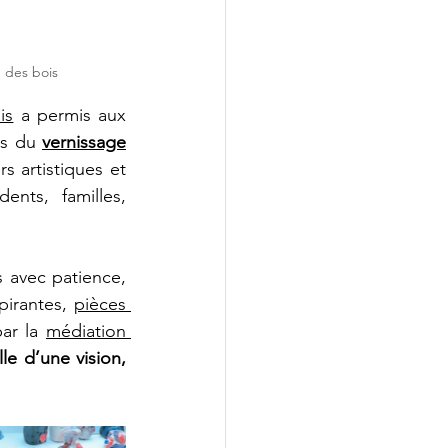
n des bois
is
 a permis aux 
rs du 
vernissage
 artistiques et 
nts, familles, 
 avec patience, 
pirantes, 
pièces 
ar la 
médiation 
le d’une vision, 