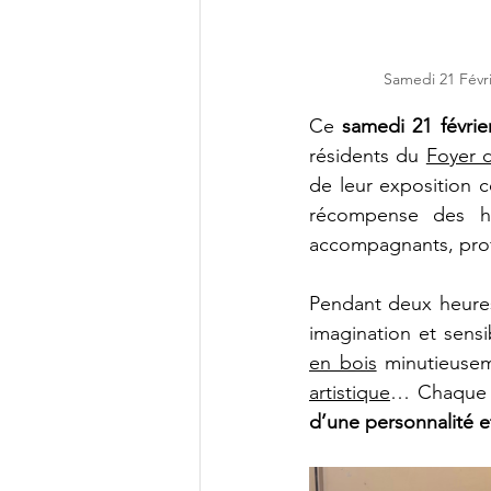
Samedi 21 Févri
Ce 
samedi 21 févrie
résidents du 
Foyer d
de leur exposition c
récompense des heu
accompagnants, prof
Pendant deux heures,
imagination et sensib
en bois
 minutieusem
artistique
… Chaque f
d’une personnalité et