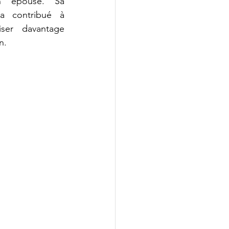
 épouse. Sa 
 a contribué à 
iser davantage 
n.