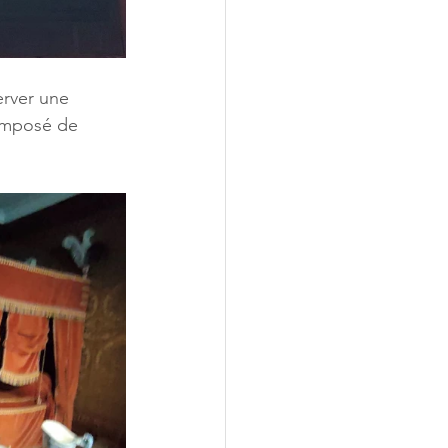
erver une 
mposé de 