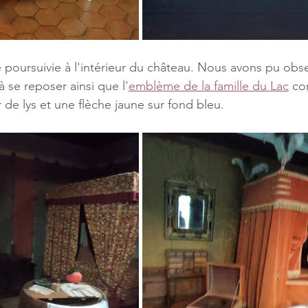
te poursuivie à l'intérieur du château. Nous avons pu obs
à se reposer ainsi que l'
emblème de la famille du Lac
 co
 de lys et une flèche jaune sur fond bleu.