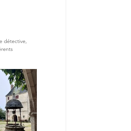
e détective, 
érents 