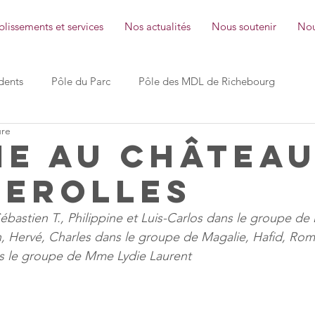
lissements et services
Nos actualités
Nous soutenir
Nou
dents
Pôle du Parc
Pôle des MDL de Richebourg
ure
les Pins SMR
les Cyprès IEM
les Chênes EAM
ie au château
erolles
le Bréau Foyer de vie
les Sources ESAT
Ville Lebrun 
ébastien T., Philippine et Luis-Carlos dans le groupe de
, Hervé, Charles dans le groupe de Magalie, Hafid, Roma
ction Générale
Les petites pas Micro-crèche
ns le groupe de Mme Lydie Laurent