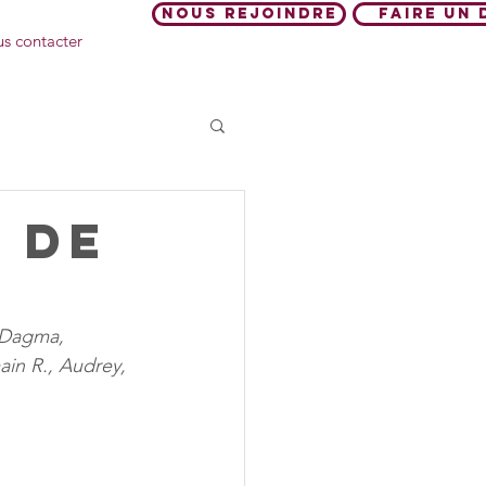
Nous rejoindre
Faire un 
s contacter
 de
Foyer d'hébergement
 Dagma, 
in R., Audrey, 