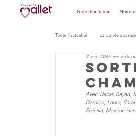
Notre Fondation
Nos étab
Toute l'actualité
La parole aux rési
31 oct. 2024
2 min de lect
Pôle des MDL de Ste Mesme
Sort
cham
la Maison des bois Foyer de vie
Avec Oscar, Rayan, S
Damien, Laura, Sarah
MAVIA Formation
Pôle Dire
Précilia, Maxime da