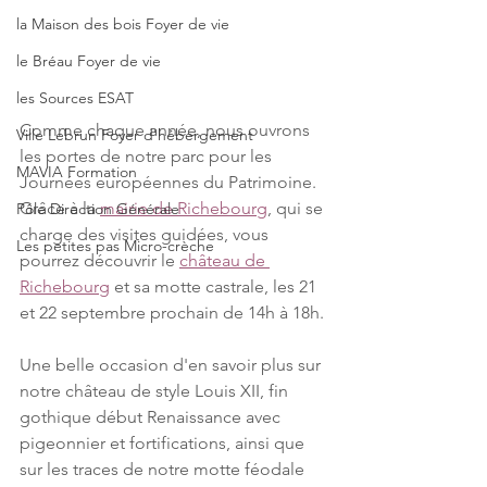
la Maison des bois Foyer de vie
le Bréau Foyer de vie
les Sources ESAT
Comme chaque année, nous ouvrons 
Ville Lebrun Foyer d'hébergement
les portes de notre parc pour les 
MAVIA Formation
Journées européennes du Patrimoine. 
Grâce à la 
mairie de Richebourg
, qui se 
Pôle Direction Générale
charge des visites guidées, vous 
Les petites pas Micro-crèche
pourrez découvrir le 
château de 
Richebourg
 et sa motte castrale, les 21 
et 22 septembre prochain de 14h à 18h. 
Une belle occasion d'en savoir plus sur 
notre château de style Louis XII, fin 
gothique début Renaissance avec 
pigeonnier et fortifications, ainsi que 
sur les traces de notre motte féodale 