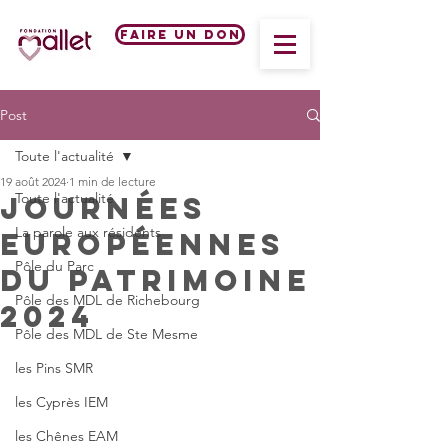
Faire un don
Post
Toute l'actualité
19 août 2024
1 min de lecture
Toute l'actualité
Journées
La parole aux résidents
européennes
Pôle du Parc
du Patrimoine
Pôle des MDL de Richebourg
2024
Pôle des MDL de Ste Mesme
les Pins SMR
les Cyprès IEM
les Chênes EAM